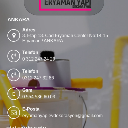
ANKARA
Adres
3. Etap 13. Cad Eryaman Center No:14-15
Eryaman / ANKARA
Telefon
0 312 247 24 29
Telefon
0312 247 32 86
Gsm
0 554 536 60 03
E-Posta
eryamanyapievdekorasyon@gmail.com