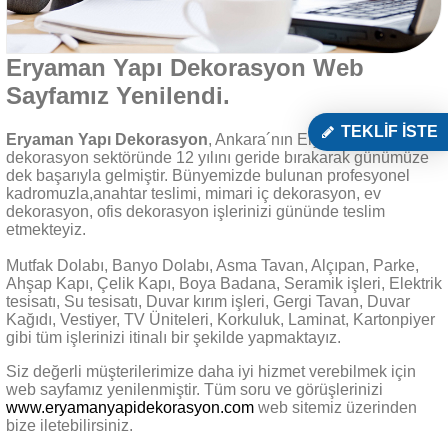
Eryaman Yapı Dekorasyon Web
Sayfamız Yenilendi.
TEKLİF İSTE
Eryaman Yapı Dekorasyon
, Ankara´nın Eryaman semtinde
dekorasyon sektöründe 12 yılını geride bırakarak günümüze
dek başarıyla gelmiştir. Bünyemizde bulunan profesyonel
kadromuzla,anahtar teslimi, mimari iç dekorasyon, ev
dekorasyon, ofis dekorasyon işlerinizi gününde teslim
etmekteyiz.
Mutfak Dolabı, Banyo Dolabı, Asma Tavan, Alçıpan, Parke,
Ahşap Kapı, Çelik Kapı, Boya Badana, Seramik işleri, Elektrik
tesisatı, Su tesisatı, Duvar kırım işleri, Gergi Tavan, Duvar
Kağıdı, Vestiyer, TV Üniteleri, Korkuluk, Laminat, Kartonpiyer
gibi tüm işlerinizi itinalı bir şekilde yapmaktayız.
Siz değerli müşterilerimize daha iyi hizmet verebilmek için
web sayfamız yenilenmiştir. Tüm soru ve görüşlerinizi
www.eryamanyapidekorasyon.com
web sitemiz üzerinden
bize iletebilirsiniz.