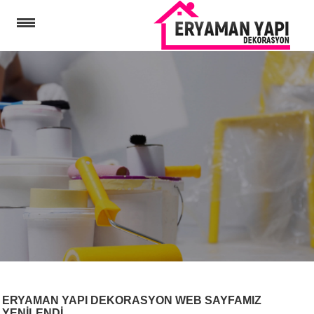
MENU
ANA
SAYFA
HAKKIMIZDA
HIZMETLERIMIZ
BITEN
PROJELER
GALERI
BÖLGELERİMİZ
İLETIŞIM
KURUMSAL
FAYDALI
LINKLER
ERYAMAN YAPI DEKORASYON WEB SAYFAMIZ
İNSAN
YENILENDI.