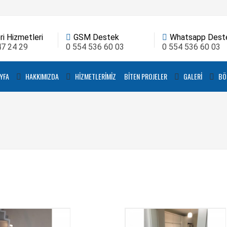
i Hizmetleri
GSM Destek
Whatsapp Dest
47 24 29
0 554 536 60 03
0 554 536 60 03
YFA
HAKKIMIZDA
HIZMETLERIMIZ
BITEN PROJELER
GALERI
BÖ